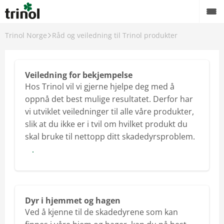
Trinol Norge
Råd og veiledning til Trinol produkter
Sortiment
Finn forhandler
Veiledning for bekjempelse
Hos Trinol vil vi gjerne hjelpe deg med å
Råd og veiledning til Trinol produkter
oppnå det best mulige resultatet. Derfor har
Om Trinol
vi utviklet veiledninger til alle våre produkter,
slik at du ikke er i tvil om hvilket produkt du
Karriere
skal bruke til nettopp ditt skadedyrsproblem.
Veiledning for bekjempelse
Dyr i hjemmet og hagen
Ved å kjenne til de skadedyrene som kan