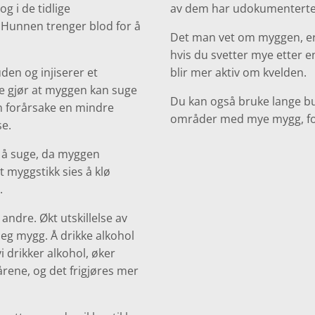
 i de tidlige
av dem har udokumenterte 
. Hunnen trenger blod for å
Det man vet om myggen, er a
hvis du svetter mye etter en
den og injiserer et
blir mer aktiv om kvelden.
te gjør at myggen kan suge
Du kan også bruke lange bu
an forårsake en mindre
områder med mye mygg, fo
se.
ed å suge, da myggen
t myggstikk sies å klø
.
ndre. Økt utskillelse av
seg mygg. Å drikke alkohol
i drikker alkohol, øker
rene, og det frigjøres mer