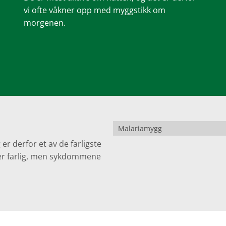
vi ofte våkner opp med myggstikk om
morgenen.
Malariamygg
r derfor et av de farligste
m er farlig, men sykdommene