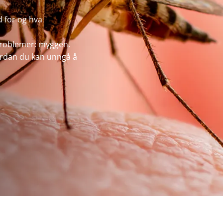
 for og hva
 problemer: myggen.
ordan du kan unngå å