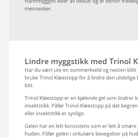
Hannmyggen lever av nektar og er derfor fredelig
mennesker.
Lindre myggstikk med Trinol 
Har du vært ute en sommerkveld og nesten blitt
bruke Trinol Kløestopp for å lindre den ulidelige
bitt.
Trinol Kløestopp er en kjølende gel som lindrer k
insektstikk. Påfør Trinol Kløestopp på det begr
eller insektstikk er synlige.
Gelen har en lett konsistens som er lett å smøre 
huden. Påfør gelen i sirkulære bevegelser på huden