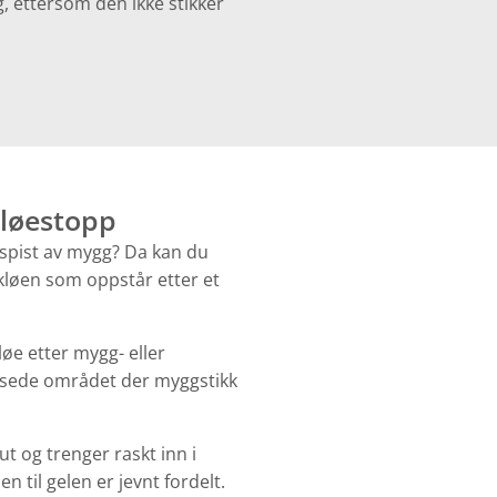
, ettersom den ikke stikker
Kløestopp
 spist av mygg? Da kan du
 kløen som oppstår etter et
løe etter mygg- eller
ensede området der myggstikk
ut og trenger raskt inn i
 til gelen er jevnt fordelt.