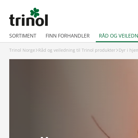
SORTIMENT
FINN FORHANDLER
RÅD OG VEILEDN
Trinol Norge
Råd og veiledning til Trinol produkter
Dyr i hj