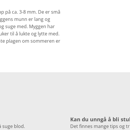
pp på ca. 3-8 mm. De er små
Myggens munn er lang og
e og suge med. Myggen har
er til å lukte og lytte med.
rste plagen om sommeren er
Kan du unngå å bli st
å suge blod.
Det finnes mange tips og t