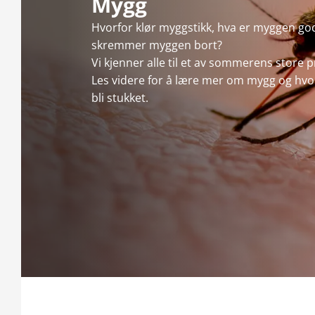
Mygg
Hvorfor klør myggstikk, hva er myggen god
skremmer myggen bort?
Vi kjenner alle til et av sommerens store
Les videre for å lære mer om mygg og hv
bli stukket.