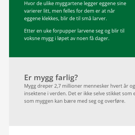
Hvor de ulike myggartene legger eggene sine
varierer litt, men felles for dem er at når
eggene klekkes, blir de til små larver.
Etter en uke forpupper larvene seg og blir til
voksne mygg i løpet av noen få dager.
Er mygg farlig?
Mygg dreper 2,7 millioner mennesker hvert år og e
insektene i verden. Det er ikke selve stikket so
som myggen kan bære med seg og overføre.