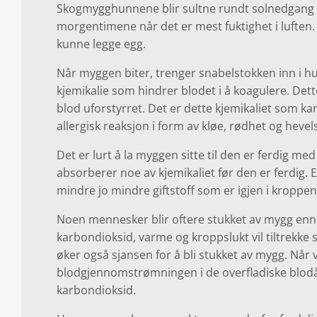
Skogmygghunnene blir sultne rundt solnedgang og
morgentimene når det er mest fuktighet i luften
kunne legge egg.
Når myggen biter, trenger snabelstokken inn i hu
kjemikalie som hindrer blodet i å koagulere. Det
blod uforstyrret. Det er dette kjemikaliet som k
allergisk reaksjon i form av kløe, rødhet og hevel
Det er lurt å la myggen sitte til den er ferdig m
absorberer noe av kjemikaliet før den er ferdig. E
mindre jo mindre giftstoff som er igjen i kroppen
Noen mennesker blir oftere stukket av mygg enn a
karbondioksid, varme og kroppslukt vil tiltrekke 
øker også sjansen for å bli stukket av mygg. Når v
blodgjennomstrømningen i de overfladiske blodå
karbondioksid.