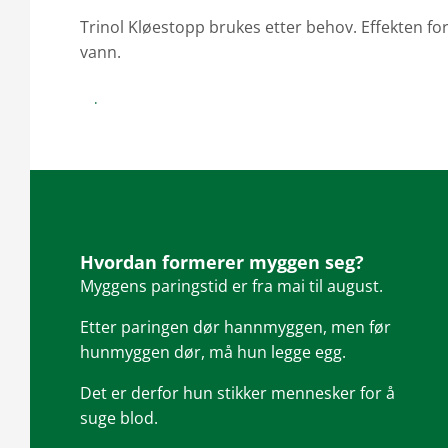
Trinol Kløestopp brukes etter behov. Effekten f
vann.
Finn forhandler af Trinol Kløestop
Hvordan formerer myggen seg?
Myggens paringstid er fra mai til august.
Etter paringen dør hannmyggen, men før
hunmyggen dør, må hun legge egg.
Det er derfor hun stikker mennesker for å
suge blod.