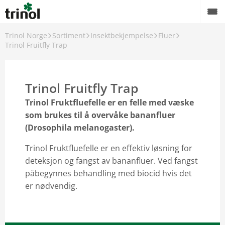
Trinol Norge
Sortiment
Insektbekjempelse
Fluer
Trinol Fruitfly Trap
else
Trinol Fruitfly Trap
Trinol Fruktfluefelle er en felle med væske
som brukes til å overvåke bananfluer
(Drosophila melanogaster).
lvkre
Trinol Fruktfluefelle er en effektiv løsning for
deteksjon og fangst av bananfluer. Ved fangst
påbegynnes behandling med biocid hvis det
er nødvendig.