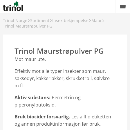
Trinol Norge
Sortiment
Insektbekjempelse
Maur
Trinol Maurstrøpulver PG
Trinol Maurstrøpulver PG
Mot maur ute.
Effektiv mot alle typer insekter som maur,
saksedyr, kakkerlakker, skrukketroll, sølvkre
m.fl.
Aktiv substans:
Permetrin og
piperonylbutoksid.
Bruk biocider forsvarlig
.
Les alltid etiketten
og annen produktinformasjon før bruk.