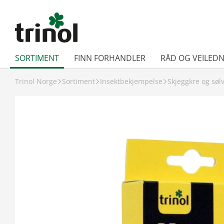
SORTIMENT
FINN FORHANDLER
RÅD OG VEILEDN
Trinol Norge
Sortiment
Insektbekjempelse
Skjeggkre og søl