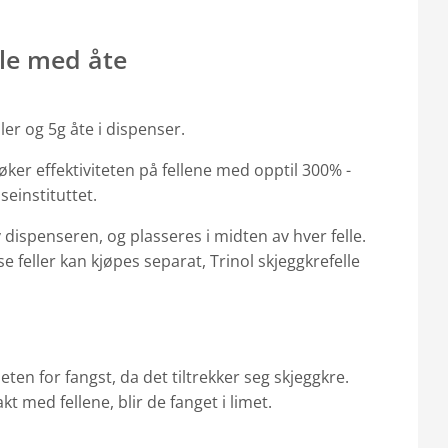
lle med åte
ler og 5g åte i dispenser.
øker effektiviteten på fellene med opptil 300% -
seinstituttet.
 dispenseren, og plasseres i midten av hver felle.
øse feller kan kjøpes separat, Trinol skjeggkrefelle
eten for fangst, da det tiltrekker seg skjeggkre.
 med fellene, blir de fanget i limet.