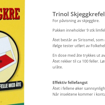
Trinol Skjeggkrefe
For påvisning av skjeggkre.
Pakken inneholder 9 stk limfel
Åtet består av Sirissmel, som 
ifølge tester utført av Folkehel
En dose med åte trykkes ut av
Åtet rekker til ca 100 feller. L
u/åte.
Effektiv fellefangst
Åtet i fellene øker sannsynligh
Når insektene kommer i kontakt