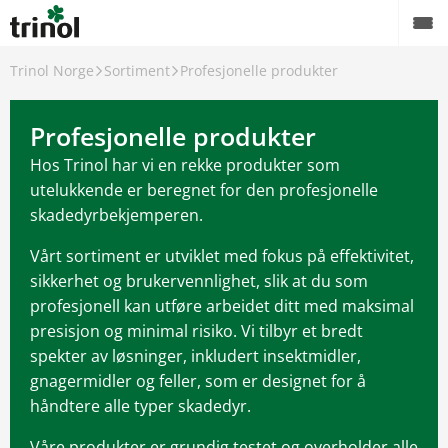
Trinol Norge
Sortiment
Profesjonelle produkter
Sortiment
Finn forhandler
Profesjonelle produkter
Hos Trinol har vi en rekke produkter som
Råd og veiledning til Trinol produkter
utelukkende er beregnet for den profesjonelle
skadedyrbekjemperen.
Om Trinol
Vårt sortiment er utviklet med fokus på effektivitet,
Karriere
sikkerhet og brukervennlighet, slik at du som
profesjonell kan utføre arbeidet ditt med maksimal
presisjon og minimal risiko. Vi tilbyr et bredt
spekter av løsninger, inkludert insektmidler,
gnagermidler og feller, som er designet for å
håndtere alle typer skadedyr.
Våre produkter er grundig testet og overholder alle